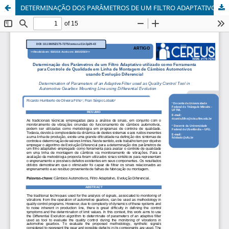
DETERMINAÇÃO DOS PARÂMETROS DE UM FILTRO ADAPTATIVO UTILIZADO COMO FERRAMENTA PARA CONTROLE DE QUALIDADE EM LINHA DE MONTAGEM DE CÂMBIOS AUTOMOTIVOS USANDO EVOLUÇÃO DIFERENCIAL