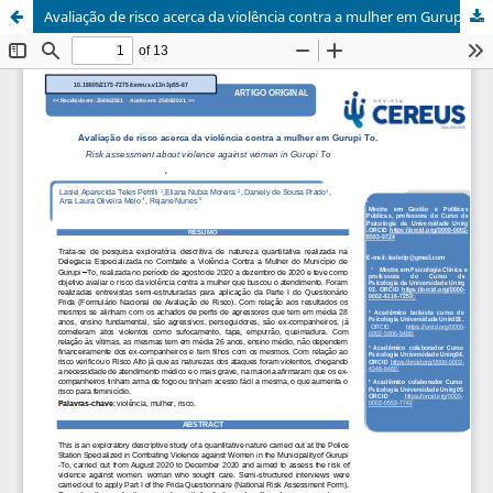
Avaliação de risco acerca da violência contra a mulher em Gurupi To.