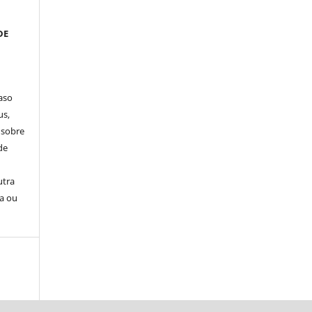
DE
aso
us,
 sobre
de
utra
sa ou