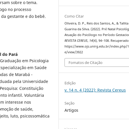
ersam sobre o tema.
ogo no processo
l da gestante e do bebê.
Como Citar
Oliveira, D. P., Reis dos Santos, A., & Tallit
Guarina da Silva. (2022). Pré Natal Psicológ
Atuação do Psicólogo no Período Gestacio
REVISTA CEREUS
,
14
(4), 94–108. Recuperado
https://www.ojs.unirg.edu.br/index.php/1/
e/view/3922
l do Pará
Graduação em Psicologia
Fomatos de Citação
 Especialização em Saúde
cadas de Marabá -
aduada pela Universidade
Edição
 Pesquisa: Constituição
v. 14 n. 4 (2022): Revista Cereus
to infantil. Voluntária
Tem interesse nos
Seção
romoção de saúde,
Artigos
eito, luto, psicossomática