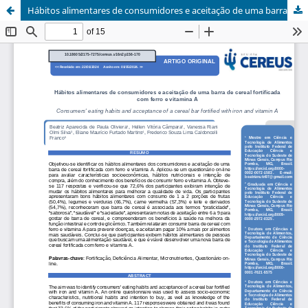
Hábitos alimentares de consumidores e aceitação de uma barra de cereal fortificada com ferro e vitamina A