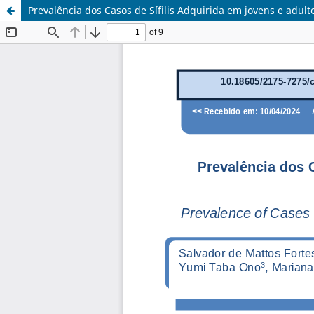
Prevalência dos Casos de Sífilis Adquirida em jovens e adul