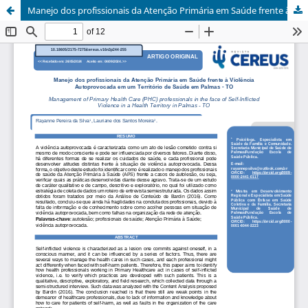
Manejo dos profissionais da Atenção Primária em Saúde frente à Violência Autoprovocada em um Território de Saúde em Palmas - TO.