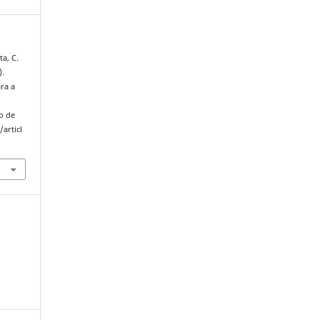
ta, C.
).
ra a
o de
articl