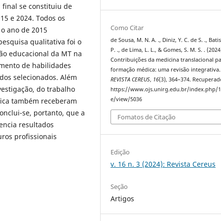
final se constituiu de
15 e 2024. Todos os
Como Citar
 o ano de 2015
de Sousa, M. N. A. ., Diniz, Y. C. de S. ., Batis
squisa qualitativa foi o
P. ., de Lima, L. L., & Gomes, S. M. S. . (2024
ção educacional da MT na
Contribuições da medicina translacional pa
mento de habilidades
formação médica: uma revisão integrativa.
dos selecionados. Além
REVISTA CEREUS
,
16
(3), 364–374. Recuperad
estigação, do trabalho
https://www.ojs.unirg.edu.br/index.php/1/
e/view/5036
ífica também receberam
onclui-se, portanto, que a
Fomatos de Citação
ncia resultados
ros profissionais
Edição
v. 16 n. 3 (2024): Revista Cereus
Seção
Artigos