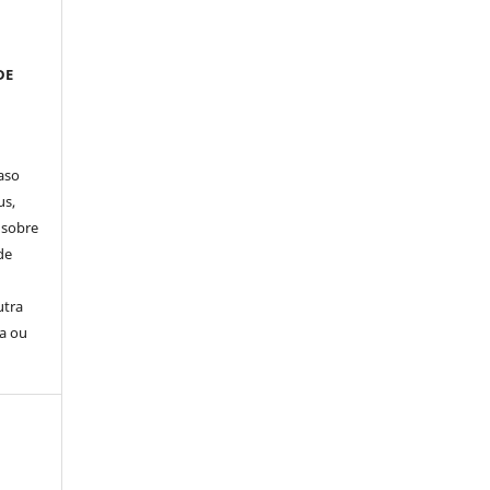
DE
aso
us,
 sobre
de
utra
sa ou