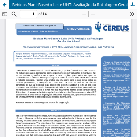
Bebidas Plant-Based x Leite UHT: Avaliação da Rotulagem Geral e Nutricional