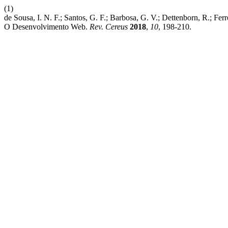
(1)
de Sousa, I. N. F.; Santos, G. F.; Barbosa, G. V.; Dettenborn, R.; Fe
O Desenvolvimento Web.
Rev. Cereus
2018
,
10
, 198-210.